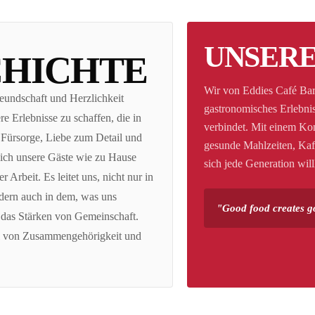
UNSERE
CHICHTE
Wir von Eddies Café Bar 
eundschaft und Herzlichkeit
gastronomisches Erlebnis
e Erlebnisse zu schaffen, die in
verbindet. Mit einem Konz
h Fürsorge, Liebe zum Detail und
gesunde Mahlzeiten, Kaf
sich unsere Gäste wie zu Hause
sich jede Generation wi
 Arbeit. Es leitet uns, nicht nur in
ndern auch in dem, was uns
"
Good food creates g
das Stärken von Gemeinschaft.
ühl von Zusammengehörigkeit und